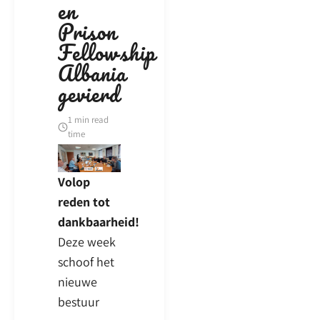
en
Prison
Fellowship
Albania
gevierd
1 min read
time
Volop
reden tot
dankbaarheid!
Deze week
schoof het
nieuwe
bestuur