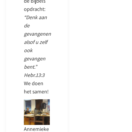
de Bijbels
opdracht:
“Denk aan
de
gevangenen
alsof u zelf
ook
gevangen
bent.”
Hebr.13:3
We doen
het samen!
Annemieke