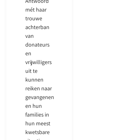
Antwoord
mét haar
trouwe
achterban
van
donateurs
en
vrijwilligers
uit te
kunnen
reiken naar
gevangenen
en hun
families in
hun meest
kwetsbare