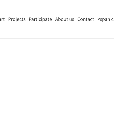
art
Projects
Participate
About us
Contact
<span c