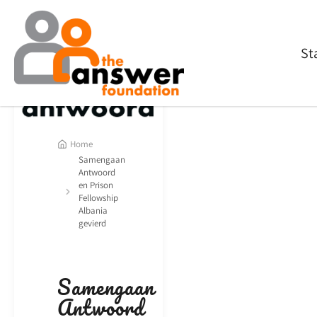
St
Home
Samengaan
Antwoord
en Prison
Fellowship
Albania
gevierd
Samengaan
Antwoord